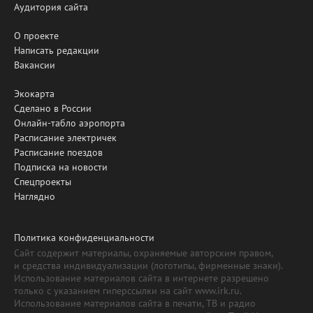
Аудитория сайта
О проекте
Написать редакции
Вакансии
Экокарта
Сделано в России
Онлайн-табло аэропорта
Расписание электричек
Расписание поездов
Подписка на новости
Спецпроекты
Наглядно
Политика конфиденциальности
Сайт содержит материалы, охраняемые авторским правом,
и средства индивидуализации (логотипы, фирменные знаки).
Использование материалов сайта в интернете разрешено
только с указанием гиперссылки на сайт www.irk.ru.
Использование материалов сайта в печати, ТВ и радио