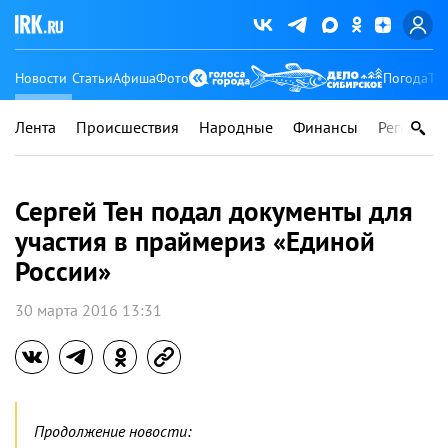
Новости
Статьи
Афиша
Фото
Погода
Ту
Лента
Происшествия
Народные
Финансы
Регионы
Сергей Тен подал документы для
участия в праймериз «Единой
России»
30 марта 2016 13:31
Продолжение новости: