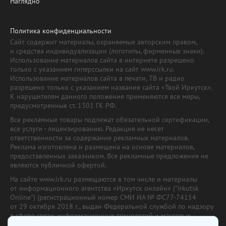
Наглядно
Политика конфиденциальности
Сайт содержит материалы, охраняемые авторским правом,
и средства индивидуализации (логотипы, фирменные знаки).
Использование материалов сайта в интернете разрешено
только с указанием гиперссылки на сайт www.irk.ru.
Использование материалов сайта в печати, ТВ и радио
разрешено только с указанием названия сайта «Твой Иркутск».
К нарушителям данного положения применяются все меры,
предусмотренные ст. 1301 ГК РФ.
Все рекламные товары подлежат обязательной сертификации,
все услуги - лицензированию. Редакция не несет
ответственности за содержание рекламных материалов.
Реклама изготовлена и размещена на основе материалов,
предоставленных заказчиком. Все рекламные предложения не
являются публичной офертой.
На сайте www.irk.ru размещаются в том числе и материалы
от информационного агентства «Иркутск онлайн» ("Irkutsk
Online") (регистрационный номер СМИ ИА № ФС77-74154
от 29 октября 2018 г., выдан Федеральной службой по надзору
в сфере связи, информационных технологий и массовых
коммуникаций) с соответствующей пометкой. Учредитель —