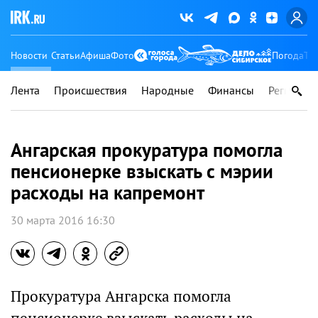
Новости
Статьи
Афиша
Фото
Погода
Ту
Лента
Происшествия
Народные
Финансы
Регионы
Ангарская прокуратура помогла
пенсионерке взыскать с мэрии
расходы на капремонт
30 марта 2016 16:30
Прокуратура Ангарска помогла