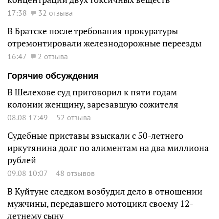
17:38
32 отзыва
В Братске после требования прокуратуры
отремонтировали железнодорожные переезды
16:47
2 отзыва
Горячие обсуждения
В Шелехове суд приговорил к пяти годам
колонии женщину, зарезавшую сожителя
08.08 17:49
52 отзыва
Судебные приставы взыскали с 50-летнего
иркутянина долг по алиментам на два миллиона
рублей
09.08 10:07
48 отзывов
В Куйтуне следком возбудил дело в отношении
мужчины, передавшего мотоцикл своему 12-
летнему сыну