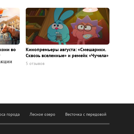
кони во
Кинопремьеры августа: «Смешарики.
т
Сквозь вселенные» и ремейк «Чучела»
акции
5 отзывов
оса города
Лесное озеро
Весточка с передовой