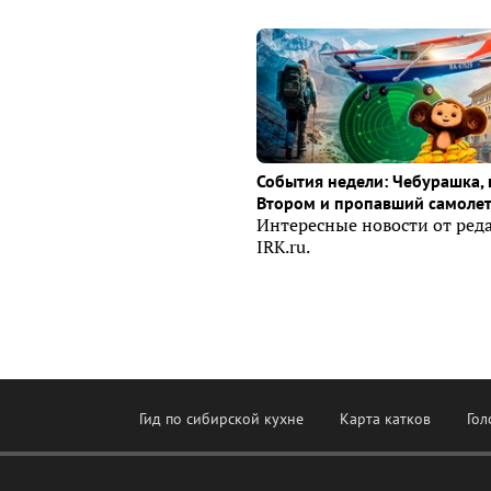
События недели: Чебурашка, 
Втором и пропавший самоле
Интересные новости от ред
IRK.ru.
Гид по сибирской кухне
Карта катков
Гол