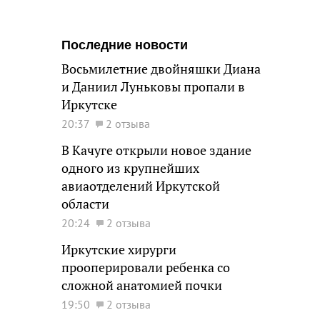
Последние новости
Восьмилетние двойняшки Диана
и Даниил Луньковы пропали в
Иркутске
20:37
2 отзыва
В Качуге открыли новое здание
одного из крупнейших
авиаотделений Иркутской
области
20:24
2 отзыва
Иркутские хирурги
прооперировали ребенка со
сложной анатомией почки
19:50
2 отзыва