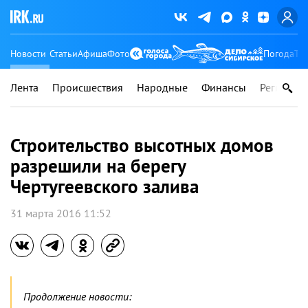
Новости
Статьи
Афиша
Фото
Погода
Ту
Лента
Происшествия
Народные
Финансы
Регионы
Строительство высотных домов
разрешили на берегу
Чертугеевского залива
31 марта 2016 11:52
Продолжение новости: