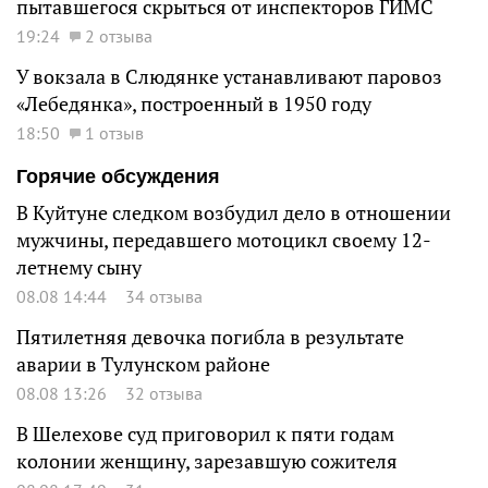
пытавшегося скрыться от инспекторов ГИМС
19:24
2 отзыва
У вокзала в Слюдянке устанавливают паровоз
«Лебедянка», построенный в 1950 году
18:50
1 отзыв
Горячие обсуждения
В Куйтуне следком возбудил дело в отношении
мужчины, передавшего мотоцикл своему 12-
летнему сыну
08.08 14:44
34 отзыва
Пятилетняя девочка погибла в результате
аварии в Тулунском районе
08.08 13:26
32 отзыва
В Шелехове суд приговорил к пяти годам
колонии женщину, зарезавшую сожителя