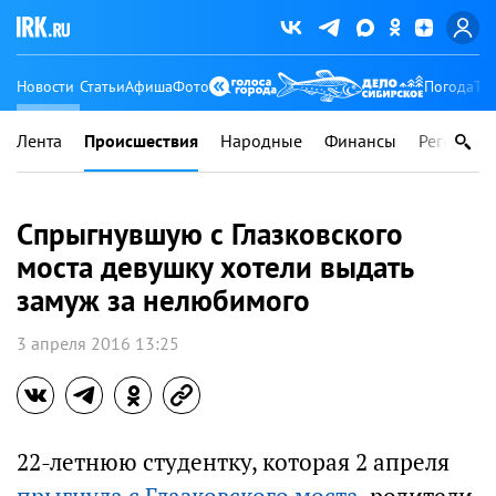
Новости
Статьи
Афиша
Фото
Погода
Ту
Лента
Происшествия
Народные
Финансы
Регионы
Спрыгнувшую с Глазковского
моста девушку хотели выдать
замуж за нелюбимого
3 апреля 2016 13:25
22-летнюю студентку, которая 2 апреля