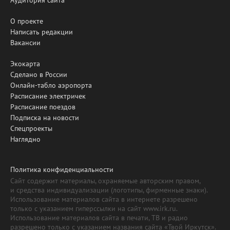
О проекте
Написать редакции
Вакансии
Экокарта
Сделано в России
Онлайн-табло аэропорта
Расписание электричек
Расписание поездов
Подписка на новости
Спецпроекты
Наглядно
Политика конфиденциальности
Сайт содержит материалы, охраняемые авторским правом,
и средства индивидуализации (логотипы, фирменные знаки).
Использование материалов сайта в интернете разрешено
только с указанием гиперссылки на сайт www.irk.ru.
Использование материалов сайта в печати, ТВ и радио
разрешено только с указанием названия сайта «Твой Иркутск».