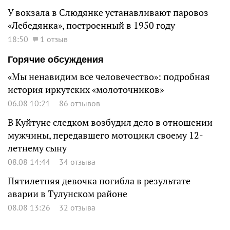
У вокзала в Слюдянке устанавливают паровоз
«Лебедянка», построенный в 1950 году
18:50
1 отзыв
Горячие обсуждения
«Мы ненавидим все человечество»: подробная
история иркутских «молоточников»
06.08 10:21
86 отзывов
В Куйтуне следком возбудил дело в отношении
мужчины, передавшего мотоцикл своему 12-
летнему сыну
08.08 14:44
34 отзыва
Пятилетняя девочка погибла в результате
аварии в Тулунском районе
08.08 13:26
32 отзыва