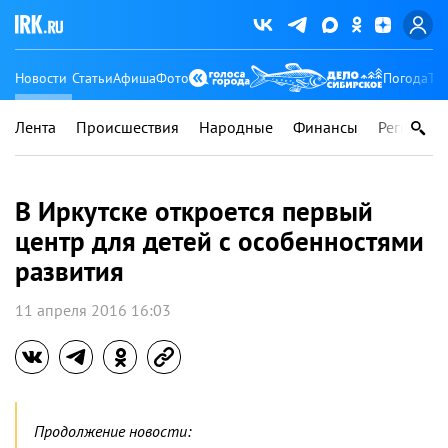
Новости
Статьи
Афиша
Фото
Погода
Ту
Лента
Происшествия
Народные
Финансы
Регионы
В Иркутске откроется первый
центр для детей с особенностями
развития
11 апреля 2016 16:03
Продолжение новости: