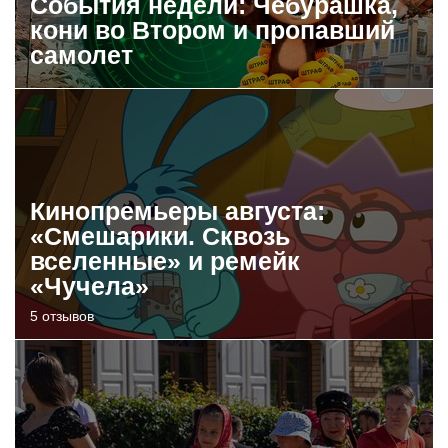
События недели: Чебурашка,
кони во Втором и пропавший
самолет
Кинопремьеры августа:
«Смешарики. Сквозь
вселенные» и ремейк
«Чучела»
5 отзывов