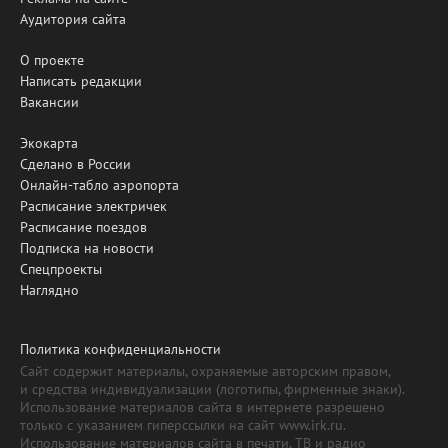
Аудитория сайта
О проекте
Написать редакции
Вакансии
Экокарта
Сделано в России
Онлайн-табло аэропорта
Расписание электричек
Расписание поездов
Подписка на новости
Спецпроекты
Наглядно
Политика конфиденциальности
Сайт содержит материалы, охраняемые авторским правом,
и средства индивидуализации (логотипы, фирменные знаки).
Использование материалов сайта в интернете разрешено
только с указанием гиперссылки на сайт www.irk.ru.
Использование материалов сайта в печати, ТВ и радио