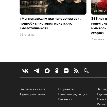
28 ФОТО
«Мы ненавидим все человечество»:
365 лет 
подробная история иркутских
минут: н
«молоточников»
иммерсив
сторис»
32 отзыва
2 отзыва
Реклама на сайте
О проекте
Экока
Аудитория сайта
Написать редакции
Сделан
Вакансии
Онлай
Распис