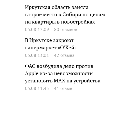
Иркутская область заняла
второе место в Сибири по ценам
на квартиры в новостройках
05.08 12:09
80 отзывов
В Иркутске закроют
гипермаркет «О’Кей»
05.08 13:01
42 отзыва
ФАС возбудила дело против
Apple из-за невозможности
установить MAX на устройства
05.08 11:45
41 отзыв