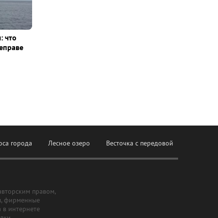
: что
еправе
оса города
Лесное озеро
Весточка с передовой
авторским правом,
ы, фирменные
а в интернете
ылки