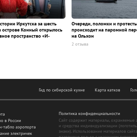
истории Иркутска за шесть
Очереди, поломки и протесты
а острове Конный открылось
происходит на паромной пер
ное пространство «И-
на Ольхон
2 отзыва
Гид по сибирской кухне
Карта катков
Гол
Политика конфиденциальности
рта
Сайт содержит материалы, охраняемые 
о в России
и средства индивидуализации (логотип
н-табло аэропорта
знаки). Использование материалов сайт
ание электричек
разрешено только с указанием гиперсс