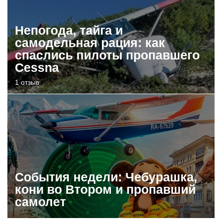
Непогода, тайга и
самодельная рация: как
спаслись пилоты пропавшего
Cessna
1 отзыв
События недели: Чебурашка,
кони во Втором и пропавший
самолет