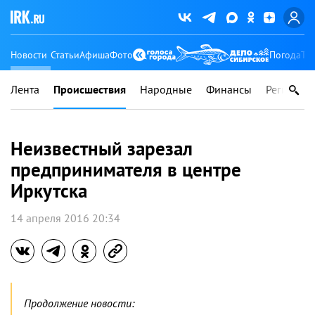
Новости
Статьи
Афиша
Фото
Погода
Ту
Лента
Происшествия
Народные
Финансы
Регионы
Неизвестный зарезал
предпринимателя в центре
Иркутска
14 апреля 2016 20:34
Продолжение новости: