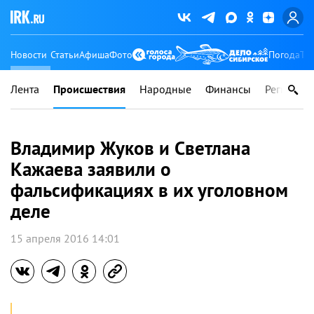
Новости
Статьи
Афиша
Фото
Погода
Ту
Лента
Происшествия
Народные
Финансы
Регионы
Владимир Жуков и Светлана
Кажаева заявили о
фальсификациях в их уголовном
деле
15 апреля 2016 14:01