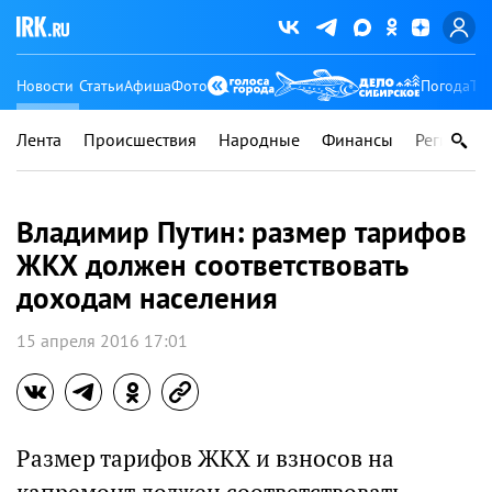
Новости
Статьи
Афиша
Фото
Погода
Ту
Лента
Происшествия
Народные
Финансы
Регионы
Владимир Путин: размер тарифов
ЖКХ должен соответствовать
доходам населения
15 апреля 2016 17:01
Размер тарифов ЖКХ и взносов на