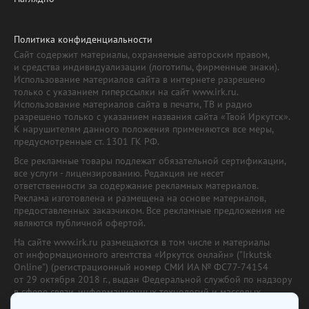
Политика конфиденциальности
Сайт содержит материалы, охраняемые авторским правом,
и средства индивидуализации (логотипы, фирменные знаки).
Использование материалов сайта в интернете разрешено
только с указанием гиперссылки на сайт www.irk.ru.
Использование материалов сайта в печати, ТВ и радио
разрешено только с указанием названия сайта «Твой Иркутск».
К нарушителям данного положения применяются все меры,
предусмотренные ст. 1301 ГК РФ.
Все рекламные товары подлежат обязательной сертификации,
все услуги - лицензированию. Редакция не несет
ответственности за содержание рекламных материалов.
Реклама изготовлена и размещена на основе материалов,
предоставленных заказчиком. Все рекламные предложения не
являются публичной офертой.
На сайте www.irk.ru размещаются в том числе и материалы
от информационного агентства «Иркутск онлайн» ("Irkutsk
Online") (регистрационный номер СМИ ИА № ФС77-74154
от 29 октября 2018 г., выдан Федеральной службой по надзору
в сфере связи, информационных технологий и массовых
коммуникаций) с соответствующей пометкой. Учредитель —