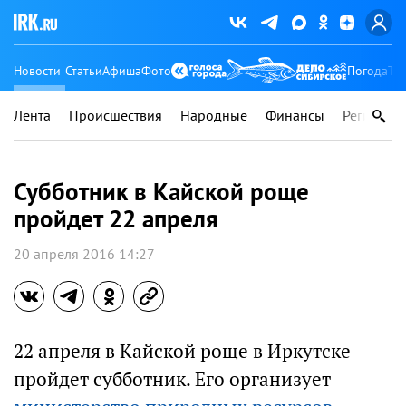
Новости
Статьи
Афиша
Фото
Погода
Ту
Лента
Происшествия
Народные
Финансы
Регионы
Субботник в Кайской роще
пройдет 22 апреля
20 апреля 2016 14:27
22 апреля в Кайской роще в Иркутске
пройдет субботник. Его организует