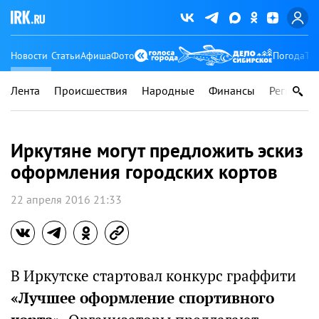
Новости
Статьи
Афиша
Фото
Погода
Ту
Лента
Происшествия
Народные
Финансы
Регионы
Иркутяне могут предложить эскиз
оформления городских кортов
22 апреля 2016 21:33
В Иркутске стартовал конкурс граффити
«Лучшее оформление спортивного