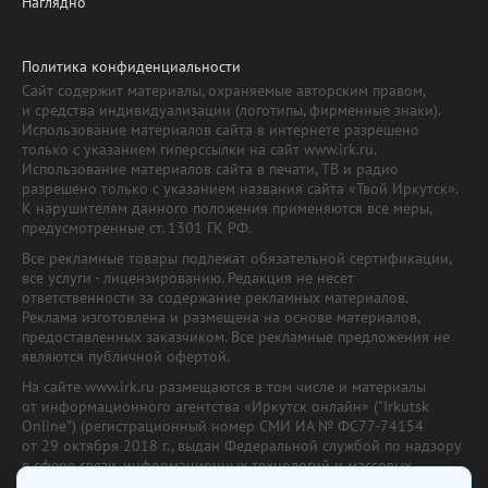
Наглядно
Политика конфиденциальности
Сайт содержит материалы, охраняемые авторским правом,
и средства индивидуализации (логотипы, фирменные знаки).
Использование материалов сайта в интернете разрешено
только с указанием гиперссылки на сайт www.irk.ru.
Использование материалов сайта в печати, ТВ и радио
разрешено только с указанием названия сайта «Твой Иркутск».
К нарушителям данного положения применяются все меры,
предусмотренные ст. 1301 ГК РФ.
Все рекламные товары подлежат обязательной сертификации,
все услуги - лицензированию. Редакция не несет
ответственности за содержание рекламных материалов.
Реклама изготовлена и размещена на основе материалов,
предоставленных заказчиком. Все рекламные предложения не
являются публичной офертой.
На сайте www.irk.ru размещаются в том числе и материалы
от информационного агентства «Иркутск онлайн» ("Irkutsk
Online") (регистрационный номер СМИ ИА № ФС77-74154
от 29 октября 2018 г., выдан Федеральной службой по надзору
в сфере связи, информационных технологий и массовых
коммуникаций) с соответствующей пометкой. Учредитель —