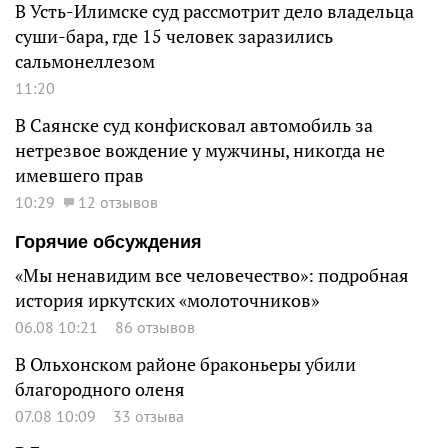
В Усть-Илимске суд рассмотрит дело владельца
суши-бара, где 15 человек заразились
сальмонеллезом
11:20
В Саянске суд конфисковал автомобиль за
нетрезвое вождение у мужчины, никогда не
имевшего прав
10:29
12 отзывов
Горячие обсуждения
«Мы ненавидим все человечество»: подробная
история иркутских «молоточников»
06.08 10:21
86 отзывов
В Ольхонском районе браконьеры убили
благородного оленя
07.08 10:09
33 отзыва