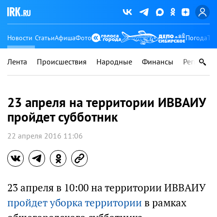
Новости
Статьи
Афиша
Фото
Погода
Ту
Лента
Происшествия
Народные
Финансы
Регионы
23 апреля на территории ИВВАИУ
пройдет субботник
22 апреля 2016 11:06
​23 апреля в 10:00 на территории ИВВАИУ
пройдет уборка территории
в рамках