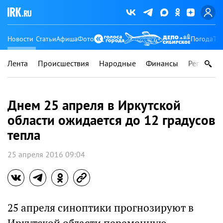
Новости
Статьи
Афиша
Фото
Погода
Ту
Лента
Происшествия
Народные
Финансы
Регионы
Днем 25 апреля в Иркутской
области ожидается до 12 градусов
тепла
25 апреля 2016 09:04
25 апреля синоптики прогнозируют в