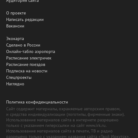
Аудитория сайта
О проекте
Написать редакции
Вакансии
Экокарта
Сделано в России
Онлайн-табло аэропорта
Расписание электричек
Расписание поездов
Подписка на новости
Спецпроекты
Наглядно
Политика конфиденциальности
Сайт содержит материалы, охраняемые авторским правом,
и средства индивидуализации (логотипы, фирменные знаки).
Использование материалов сайта в интернете разрешено
только с указанием гиперссылки на сайт www.irk.ru.
Использование материалов сайта в печати, ТВ и радио
разрешено только с указанием названия сайта «Твой Иркутск».