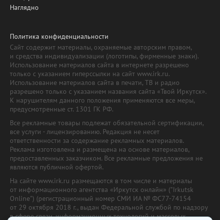
Наглядно
Политика конфиденциальности
Сайт содержит материалы, охраняемые авторским правом,
и средства индивидуализации (логотипы, фирменные знаки).
Использование материалов сайта в интернете разрешено
только с указанием гиперссылки на сайт www.irk.ru.
Использование материалов сайта в печати, ТВ и радио
разрешено только с указанием названия сайта «Твой Иркутск».
К нарушителям данного положения применяются все меры,
предусмотренные ст. 1301 ГК РФ.
Все рекламные товары подлежат обязательной сертификации,
все услуги - лицензированию. Редакция не несет
ответственности за содержание рекламных материалов.
Реклама изготовлена и размещена на основе материалов,
предоставленных заказчиком. Все рекламные предложения не
являются публичной офертой.
На сайте www.irk.ru размещаются в том числе и материалы
от информационного агентства «Иркутск онлайн» ("Irkutsk
Online") (регистрационный номер СМИ ИА № ФС77-74154
от 29 октября 2018 г., выдан Федеральной службой по надзору
в сфере связи, информационных технологий и массовых