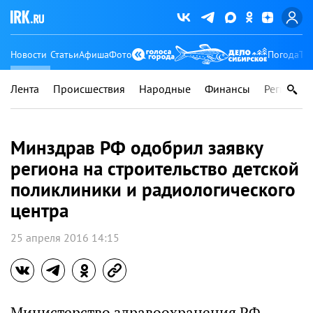
Новости
Статьи
Афиша
Фото
Погода
Ту
Лента
Происшествия
Народные
Финансы
Регионы
Минздрав РФ одобрил заявку
региона на строительство детской
поликлиники и радиологического
центра
25 апреля 2016 14:15
Министерство здравоохранения РФ