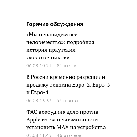
Горячие обсуждения
«Мы ненавидим все
человечество»: подробная
история иркутских
«молоточников»
06.08 10:21
81 отзыв
В России временно разрешили
продажу бензина Евро-2, Евро-3
и Евро-4
06.08 13:37
54 отзыва
ФАС возбудила дело против
Apple из-за невозможности
установить MAX на устройства
05.08 11:45
46 отзывов