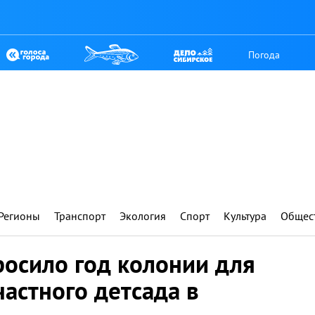
Погода
Регионы
Транспорт
Экология
Спорт
Культура
Общес
росило год колонии для
астного детсада в