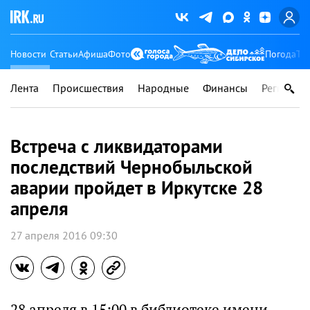
Новости
Статьи
Афиша
Фото
Погода
Ту
Лента
Происшествия
Народные
Финансы
Регионы
Встреча с ликвидаторами
последствий Чернобыльской
аварии пройдет в Иркутске 28
апреля
27 апреля 2016 09:30
28 апреля в 15:00 в библиотеке имени