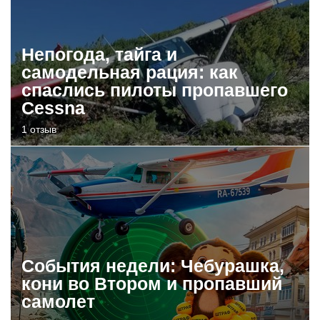
Непогода, тайга и
самодельная рация: как
спаслись пилоты пропавшего
Cessna
1 отзыв
События недели: Чебурашка,
кони во Втором и пропавший
самолет