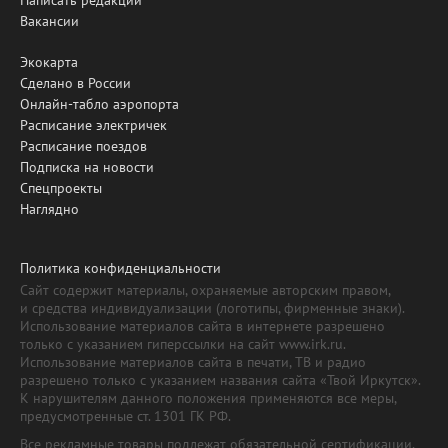
Вакансии
Экокарта
Сделано в России
Онлайн-табло аэропорта
Расписание электричек
Расписание поездов
Подписка на новости
Спецпроекты
Наглядно
Политика конфиденциальности
Сайт содержит материалы, охраняемые авторским правом,
и средства индивидуализации (логотипы, фирменные знаки).
Использование материалов сайта в интернете разрешено
только с указанием гиперссылки на сайт www.irk.ru.
Использование материалов сайта в печати, ТВ и радио
разрешено только с указанием названия сайта «Твой Иркутск».
К нарушителям данного положения применяются все меры,
предусмотренные ст. 1301 ГК РФ.
Все рекламные товары подлежат обязательной сертификации,