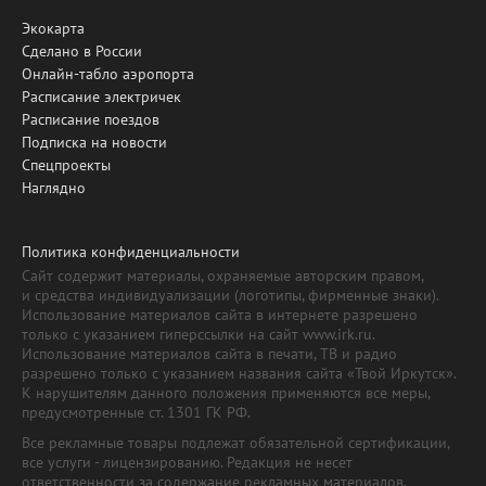
Экокарта
Сделано в России
Онлайн-табло аэропорта
Расписание электричек
Расписание поездов
Подписка на новости
Спецпроекты
Наглядно
Политика конфиденциальности
Сайт содержит материалы, охраняемые авторским правом,
и средства индивидуализации (логотипы, фирменные знаки).
Использование материалов сайта в интернете разрешено
только с указанием гиперссылки на сайт www.irk.ru.
Использование материалов сайта в печати, ТВ и радио
разрешено только с указанием названия сайта «Твой Иркутск».
К нарушителям данного положения применяются все меры,
предусмотренные ст. 1301 ГК РФ.
Все рекламные товары подлежат обязательной сертификации,
все услуги - лицензированию. Редакция не несет
ответственности за содержание рекламных материалов.