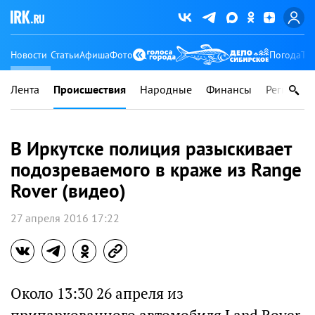
Новости
Статьи
Афиша
Фото
Погода
Ту
Лента
Происшествия
Народные
Финансы
Регионы
В Иркутске полиция разыскивает
подозреваемого в краже из Range
Rover (видео)
27 апреля 2016 17:22
Около 13:30 26 апреля из