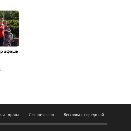
ор афиши
м
оса города
Лесное озеро
Весточка с передовой