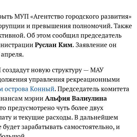
рыть МУП «Агентство городского развития»
оррупции и превышения полномочий. Также
ктивной. Об этом сообщил председатель
инистрации
Руслан Ким
. Заявление он
 апреля.
 создадут новую структуру — МАУ
родолжения управления рекреационными
м острова Конный
. Председатель комитета
инансам мэрии
Альфия Валиулина
это предусмотрено чуть более двух
лату и текущие расходы. В дальнейшем
 будет зарабатывать самостоятельно, и
ебольшой.