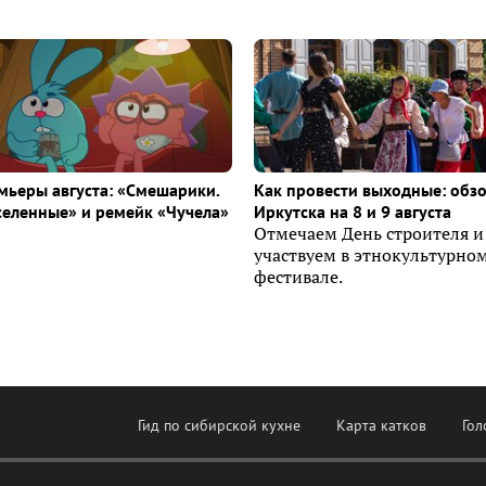
ьеры августа: «Смешарики.
Как провести выходные: обз
селенные» и ремейк «Чучела»
Иркутска на 8 и 9 августа
Отмечаем День строителя и
участвуем в этнокультурно
фестивале.
Гид по сибирской кухне
Карта катков
Гол