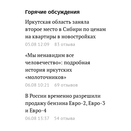
Горячие обсуждения
Иркутская область заняла
второе место в Сибири по ценам
на квартиры в новостройках
05.08 12:09
83 отзыва
«Мы ненавидим все
человечество»: подробная
история иркутских
«молоточников»
06.08 10:21
69 отзывов
В России временно разрешили
продажу бензина Евро-2, Евро-3
и Евро-4
06.08 13:37
54 отзыва