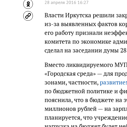
28 апреля 2016 16:27
Власти Иркутска решили зак
из-за выявленных фактов к
его работу признали неэффе
комитета по экономике адм
сделал на заседании думы 28
Вместо ликвидируемого МУП
«Городская среда» — для п
зонами, частности,
развитие
по бюджетной политике и ф
пояснила, что в бюджете на 
миллионов рублей — на зарп
планируется, что учреждение
нагрузка на бюджет будет н