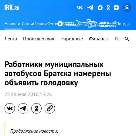
Новости
Статьи
Афиша
Фото
Погода
Ту
Лента
Происшествия
Народные
Финансы
Регионы
Работники муниципальных
автобусов Братска намерены
объявить голодовку
28 апреля 2016 15:26
Продолжение новости: