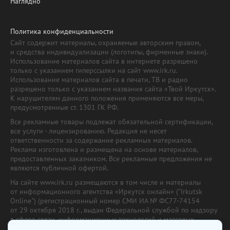
Наглядно
Политика конфиденциальности
Сайт содержит материалы, охраняемые авторским правом,
и средства индивидуализации (логотипы, фирменные знаки).
Использование материалов сайта в интернете разрешено
только с указанием гиперссылки на сайт www.irk.ru.
Использование материалов сайта в печати, ТВ и радио
разрешено только с указанием названия сайта «Твой Иркутск».
К нарушителям данного положения применяются все меры,
предусмотренные ст. 1301 ГК РФ.
Все рекламные товары подлежат обязательной сертификации,
все услуги - лицензированию. Редакция не несет
ответственности за содержание рекламных материалов.
Реклама изготовлена и размещена на основе материалов,
предоставленных заказчиком. Все рекламные предложения не
являются публичной офертой.
На сайте www.irk.ru размещаются в том числе и материалы
от информационного агентства «Иркутск онлайн» ("Irkutsk
Online") (регистрационный номер СМИ ИА № ФС77-74154
от 29 октября 2018 г., выдан Федеральной службой по надзору
в сфере связи, информационных технологий и массовых
коммуникаций) с соответствующей пометкой. Учредитель —