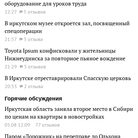
оборудование для уроков труда
22:27
5 отзывов
В иркутском музее откроется зал, посвященный
спецоперации
21:57
3 отзыва
Toyota Ipsum конфисковали у жительницы
Нижнеудинска за повторное пьяное вождение
21:29
5 отзывов
В Иркутске отреставрировали Спасскую церковь
20:53
2 отзыва
Горячие обсуждения
Иркутская область заняла второе место в Сибири
по ценам на квартиры в новостройках
05.08 12:09
77 отзывов
Паром «Дорожник» на переправе до Ольхона