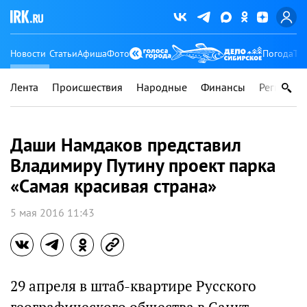
Новости
Статьи
Афиша
Фото
Погода
Ту
Лента
Происшествия
Народные
Финансы
Регионы
Даши Намдаков представил
Владимиру Путину проект парка
«Самая красивая страна»
5 мая 2016 11:43
29 апреля в штаб-квартире Русского