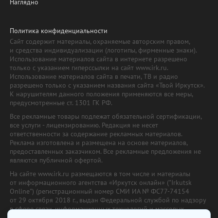
Наглядно
Политика конфиденциальности
Сайт содержит материалы, охраняемые авторским правом,
и средства индивидуализации (логотипы, фирменные знаки).
Использование материалов сайта в интернете разрешено
только с указанием гиперссылки на сайт www.irk.ru.
Использование материалов сайта в печати, ТВ и радио
разрешено только с указанием названия сайта «Твой Иркутск».
К нарушителям данного положения применяются все меры,
предусмотренные ст. 1301 ГК РФ.
Все рекламные товары подлежат обязательной сертификации,
все услуги - лицензированию. Редакция не несет
ответственности за содержание рекламных материалов.
Реклама изготовлена и размещена на основе материалов,
предоставленных заказчиком. Все рекламные предложения не
являются публичной офертой.
На сайте www.irk.ru размещаются в том числе и материалы
от информационного агентства «Иркутск онлайн» ("Irkutsk
Online") (регистрационный номер СМИ ИА № ФС77-74154
от 29 октября 2018 г., выдан Федеральной службой по надзору
в сфере связи, информационных технологий и массовых
коммуникаций) с соответствующей пометкой. Учредитель —