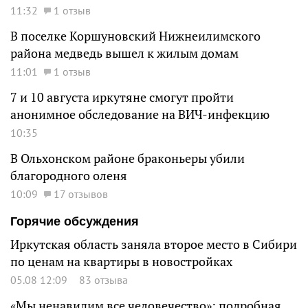
11:32
1 отзыв
В поселке Коршуновский Нижнеилимского
района медведь вышел к жилым домам
11:01
1 отзыв
7 и 10 августа иркутяне смогут пройти
анонимное обследование на ВИЧ-инфекцию
10:35
В Ольхонском районе браконьеры убили
благородного оленя
10:09
17 отзывов
Горячие обсуждения
Иркутская область заняла второе место в Сибири
по ценам на квартиры в новостройках
05.08 12:09
83 отзыва
«Мы ненавидим все человечество»: подробная