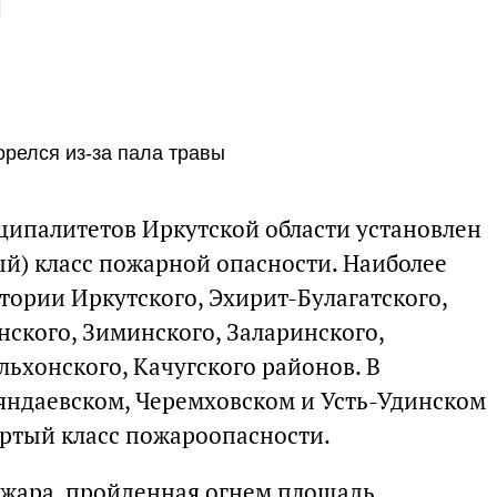
и
релся из-за пала травы
ципалитетов Иркутской области установлен
й) класс пожарной опасности. Наиболее
тории Иркутского, Эхирит-Булагатского,
анского, Зиминского, Заларинского,
льхонского, Качугского районов. В
яндаевском, Черемховском и Усть-Удинском
ртый класс пожароопасности.
ожара, пройденная огнем площадь