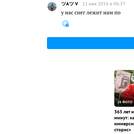
ツАツ V
11 мая 2016 в 06:37
у нас снег лежит нам по
28 ФОТО
365 лет 
минут: н
иммерсив
сторис»