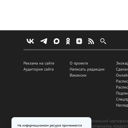
Реклама на сайте
О проекте
Экока
Аудитория сайта
Написать редакции
Сделан
Вакансии
Онлай
Распис
Распи
Подпи
Спецп
Нагля
Все рекламные товары подлежат обязательной сертификац
На информационном ресурсе применяются
изготовлена и размещена на основе материалов, предос