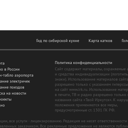
Гид по сибирской кухне
Карта катков
Гол
Политика конфиденциальности
рта
Сайт содержит материалы, охраняемые 
о в России
и средства индивидуализации (логотип
н-табло аэропорта
знаки). Использование материалов сайт
ание электричек
разрешено только с указанием гиперсс
сание поездов
на сайт www.irk.ru. Использование мате
ска на новости
в печати, ТВ и радио разрешено только 
роекты
названия сайта «Твой Иркутск». К нару
положения применяются все меры,
дно
предусмотренные ст. 1301 ГК РФ.
ии, все услуги - лицензированию. Редакция не несет ответственност
тавленных заказчиком. Все рекламные предложения не являются публи