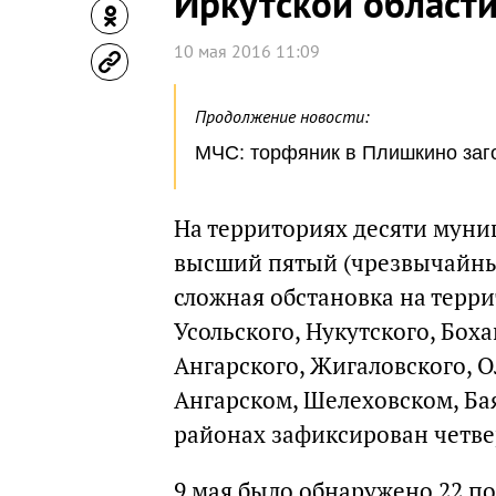
Иркутской област
10 мая 2016 11:09
Продолжение новости:
МЧС: торфяник в Плишкино заго
На территориях десяти муни
высший пятый (чрезвычайны
сложная обстановка на терри
Усольского, Нукутского, Бох
Ангарского, Жигаловского, О
Ангарском, Шелеховском, Ба
районах зафиксирован четве
9 мая было обнаружено 22 п