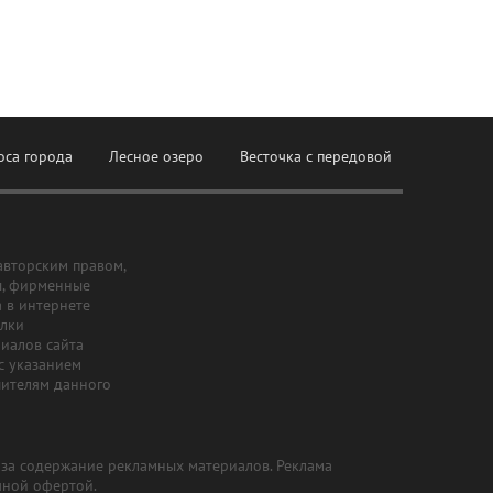
оса города
Лесное озеро
Весточка с передовой
авторским правом,
ы, фирменные
а в интернете
ылки
риалов сайта
с указанием
шителям данного
и за содержание рекламных материалов. Реклама
чной офертой.