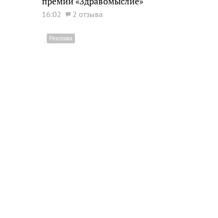
премии «Здравомыслие»
16:02
2 отзыва