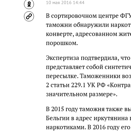
10 мая 2016 14:44
В сортировочном центре ФГУ
таможни обнаружили наркоти
конверте, адресованном жит
порошком.
Экспертиза подтвердила, чт
представляет собой синтети
пересылке. Таможенники возб
2 статьи 229.1 УК РФ «Контр
значительном размере».
В 2015 году таможня также 
Бельгии в адрес иркутянина
наркотиками. В 2016 году ег