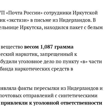
П «Почта России» сотрудники Иркутской
к «экстази» в письме из Нидерландов. В
ельнице Иркутска, находился пакет с белым
о вещество
весом 1,087 грамма
ческий наркотик, запрещенный к
удили уголовное дело по пункту «в» части
абанда наркотических средств в
выявляла факты пересылки из Нидерландов и
 почтовых отправлений с синтетическими
о
привлекли к уголовной ответственности