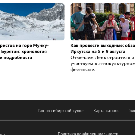
уристов на горе Мунку-
Как провести выходные: обз
 Бурятии: хронология
Иркутска на 8 и 9 августа
и подробности
Отмечаем День строителя и
участвуем в этнокультурно
фестивале.
Гид по сибирской кухне
Карта катков
Гол
Политика конфиденциальности
рта