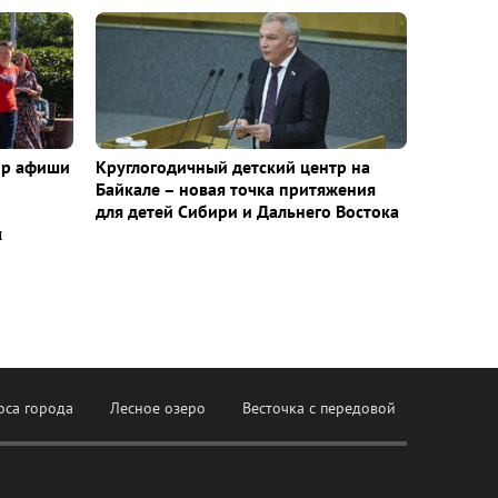
ор афиши
Круглогодичный детский центр на
Байкале – новая точка притяжения
для детей Сибири и Дальнего Востока
м
оса города
Лесное озеро
Весточка с передовой