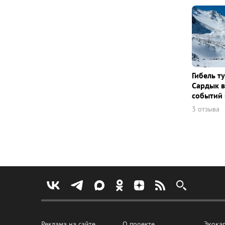
Гибель т
Сардык в
событий 
3 отзыва
Реклама на сайте
О проекте
Экока