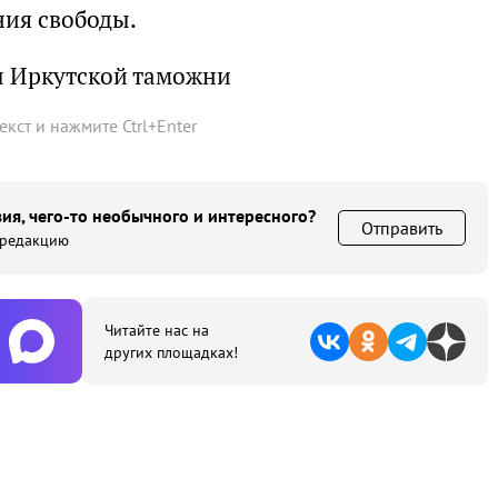
ния свободы.
ы Иркутской таможни
текст и нажмите
Ctrl
+
Enter
ия, чего-то необычного и интересного?
Отправить
 редакцию
Читайте нас на
других площадках!