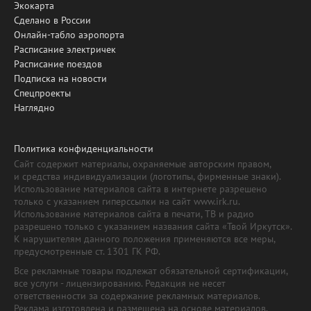
Экокарта
Сделано в России
Онлайн-табло аэропорта
Расписание электричек
Расписание поездов
Подписка на новости
Спецпроекты
Наглядно
Политика конфиденциальности
Сайт содержит материалы, охраняемые авторским правом,
и средства индивидуализации (логотипы, фирменные знаки).
Использование материалов сайта в интернете разрешено
только с указанием гиперссылки на сайт www.irk.ru.
Использование материалов сайта в печати, ТВ и радио
разрешено только с указанием названия сайта «Твой Иркутск».
К нарушителям данного положения применяются все меры,
предусмотренные ст. 1301 ГК РФ.
Все рекламные товары подлежат обязательной сертификации,
все услуги - лицензированию. Редакция не несет
ответственности за содержание рекламных материалов.
Реклама изготовлена и размещена на основе материалов,