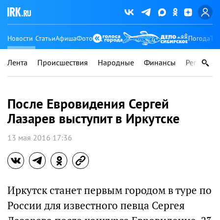
Новости
Статьи
Афиша
Фото
Погода
Ту
Лента
Происшествия
Народные
Финансы
Регионы
После Евровидения Сергей
Лазарев выступит в Иркутске
13 мая 2016 17:36
Иркутск станет первым городом в туре по
России для известного певца Сергея