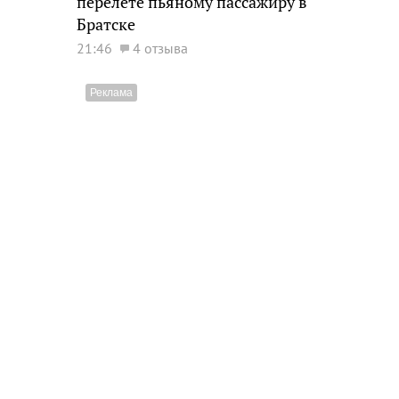
перелете пьяному пассажиру в
Братске
21:46
4 отзыва