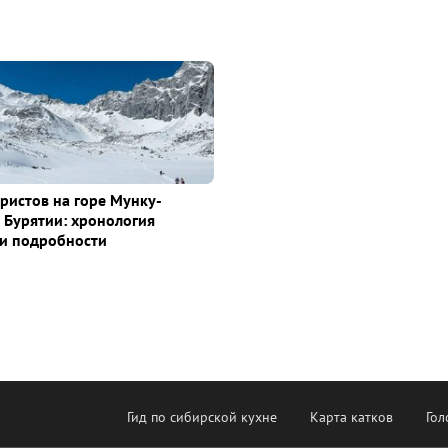
уристов на горе Мунку-
 Бурятии: хронология
и подробности
Гид по сибирской кухне
Карта катков
Гол