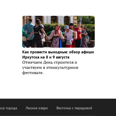
Как провести выходные: обзор афиши
Иркутска на 8 и 9 августа
Отмечаем День строителя и
участвуем в этнокультурном
фестивале.
оса города
Лесное озеро
Весточка с передовой