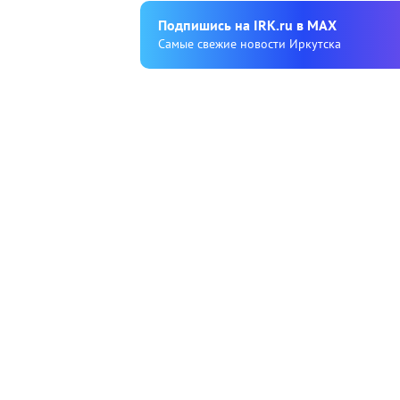
Подпишиcь на IRK.ru в MAX
Cамые свежие новости Иркутска