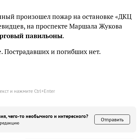
чный произошел пожар на остановке «ДКЦ
евидцев, на проспекте Маршала Жукова
орговый павильоны
.
. Пострадавших и погибших нет.
текст и нажмите
Ctrl
+
Enter
ия, чего-то необычного и интересного?
Отправить
 редакцию