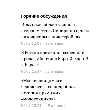
Горячие обсуждения
Иркутская область заняла
второе место в Сибири по ценам
на квартиры в новостройках
05.08 12:09
83 отзыва
В России временно разрешили
продажу бензина Евро-2, Евро-3
и Евро-4
06.08 13:37
53 отзыва
«Мы ненавидим все
человечество»: подробная
история иркутских
«молоточников»
06.08 10:21
49 отзывов