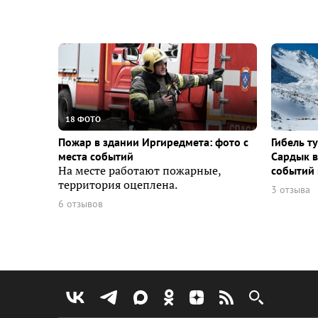
18 ФОТО
Пожар в здании Иргиредмета: фото с
Гибель т
места событий
Сардык в
На месте работают пожарные,
событий 
территория оцеплена.
3 отзыва
6 отзывов