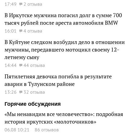
17:49
2 отзыва
В Иркутске мужчина погасил долг в сумме 700
тысяч рублей после ареста автомобиля BMW
16:01
4 отзыва
В Куйтуне следком возбудил дело в отношении
мужчины, передавшего мотоцикл своему 12-
летнему сыну
14:44
44 отзыва
Пятилетняя девочка погибла в результате
аварии в Тулунском районе
13:26
32 отзыва
Горячие обсуждения
«Мы ненавидим все человечество»: подробная
история иркутских «молоточников»
06.08 10:21
86 отзывов