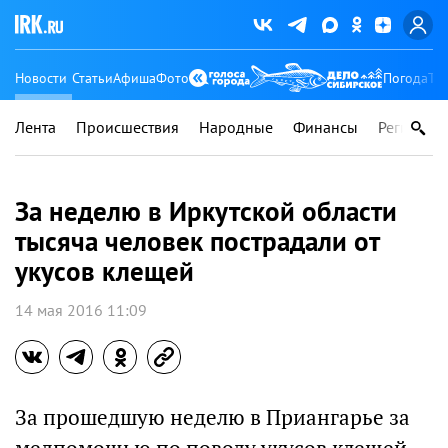
Новости
Статьи
Афиша
Фото
Погода
Ту
Лента
Происшествия
Народные
Финансы
Регионы
За неделю в Иркутской области
тысяча человек пострадали от
укусов клещей
14 мая 2016 11:09
За прошедшую неделю в Приангарье за