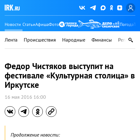
Новости
Статьи
Афиша
Фото
Погода
Ту
Лента
Происшествия
Народные
Финансы
Регионы
Федор Чистяков выступит на
фестивале «Культурная столица» в
Иркутске
16 мая 2016 16:00
Продолжение новости: