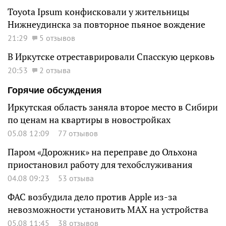
Toyota Ipsum конфисковали у жительницы
Нижнеудинска за повторное пьяное вождение
21:29
5 отзывов
В Иркутске отреставрировали Спасскую церковь
20:53
2 отзыва
Горячие обсуждения
Иркутская область заняла второе место в Сибири
по ценам на квартиры в новостройках
05.08 12:09
77 отзывов
Паром «Дорожник» на переправе до Ольхона
приостановил работу для техобслуживания
04.08 09:23
53 отзыва
ФАС возбудила дело против Apple из-за
невозможности установить MAX на устройства
05.08 11:45
38 отзывов