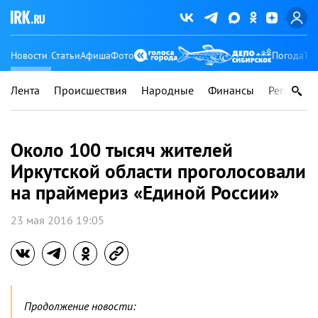
Новости
Статьи
Афиша
Фото
Погода
Ту
Лента
Происшествия
Народные
Финансы
Регионы
Около 100 тысяч жителей
Иркутской области проголосовали
на праймериз «Единой России»
23 мая 2016 19:05
Продолжение новости: