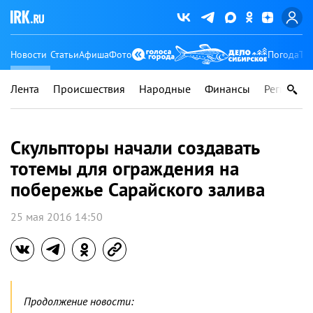
Новости
Статьи
Афиша
Фото
Погода
Ту
Лента
Происшествия
Народные
Финансы
Регионы
Скульпторы начали создавать
тотемы для ограждения на
побережье Сарайского залива
25 мая 2016 14:50
Продолжение новости: