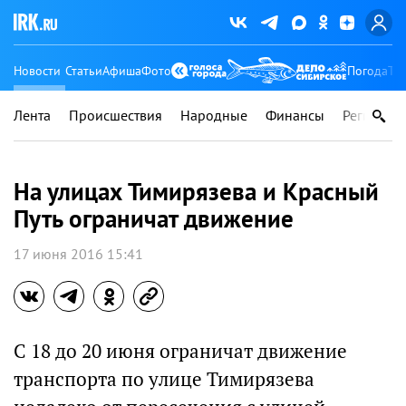
Новости
Статьи
Афиша
Фото
Погода
Ту
Лента
Происшествия
Народные
Финансы
Регионы
На улицах Тимирязева и Красный
Путь ограничат движение
17 июня 2016 15:41
С 18 до 20 июня ограничат движение
транспорта по улице Тимирязева