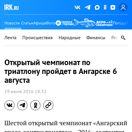
Новости
Статьи
Афиша
Фото
Погода
Ту
Лента
Происшествия
Народные
Финансы
Регионы
Открытый чемпионат по
триатлону пройдет в Ангарске 6
августа
19 июля 2016 18:32
Шестой открытый чемпионат «Ангарский