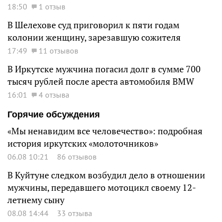
18:50
1 отзыв
В Шелехове суд приговорил к пяти годам
колонии женщину, зарезавшую сожителя
17:49
11 отзывов
В Иркутске мужчина погасил долг в сумме 700
тысяч рублей после ареста автомобиля BMW
16:01
4 отзыва
Горячие обсуждения
«Мы ненавидим все человечество»: подробная
история иркутских «молоточников»
06.08 10:21
86 отзывов
В Куйтуне следком возбудил дело в отношении
мужчины, передавшего мотоцикл своему 12-
летнему сыну
08.08 14:44
33 отзыва