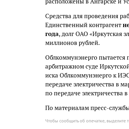
расположены в Ангарске и У
Средства для проведения раб
Единственный контрагент
н
года
, долг ОАО «Иркутская э
миллионов рублей.
Облкоммунэнерго пытается 
арбитражном суде Иркутской
иска Облкоммунэнерго к ИЭСК
передаче электричества в мар
по передаче электричества в 
По материалам пресс-служб
Чтобы сообщить об опечатке, выделите 