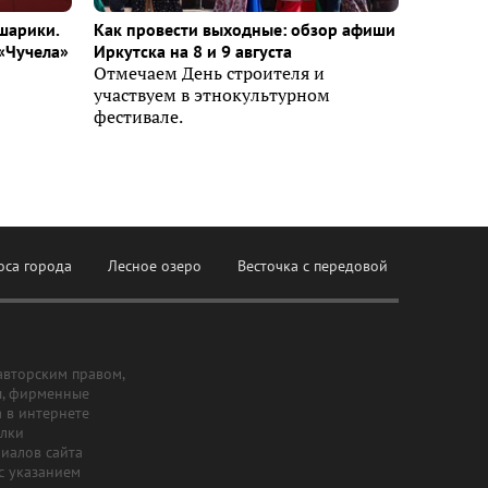
шарики.
Как провести выходные: обзор афиши
«Чучела»
Иркутска на 8 и 9 августа
Отмечаем День строителя и
участвуем в этнокультурном
фестивале.
оса города
Лесное озеро
Весточка с передовой
авторским правом,
ы, фирменные
а в интернете
ылки
риалов сайта
с указанием