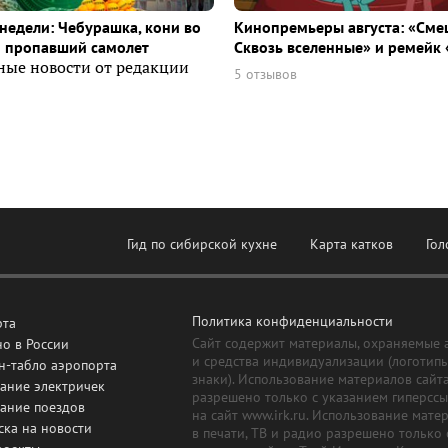
недели: Чебурашка, кони во
Кинопремьеры августа: «Сме
и пропавший самолет
Сквозь вселенные» и ремейк 
ные новости от редакции
5 отзывов
Гид по сибирской кухне
Карта катков
Гол
Политика конфиденциальности
рта
Сайт содержит материалы, охраняемые 
о в России
и средства индивидуализации (логотип
н-табло аэропорта
знаки). Использование материалов сайт
ание электричек
разрешено только с указанием гиперсс
сание поездов
на сайт www.irk.ru. Использование мате
ска на новости
в печати, ТВ и радио разрешено только 