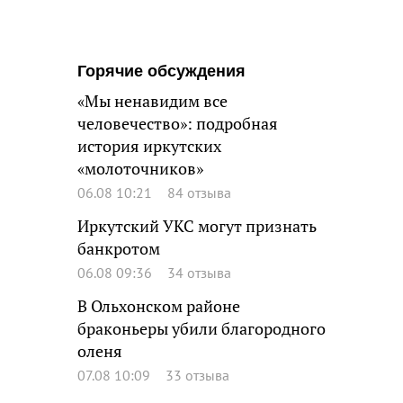
Горячие обсуждения
«Мы ненавидим все
человечество»: подробная
история иркутских
«молоточников»
06.08 10:21
84 отзыва
Иркутский УКС могут признать
банкротом
06.08 09:36
34 отзыва
В Ольхонском районе
браконьеры убили благородного
оленя
07.08 10:09
33 отзыва