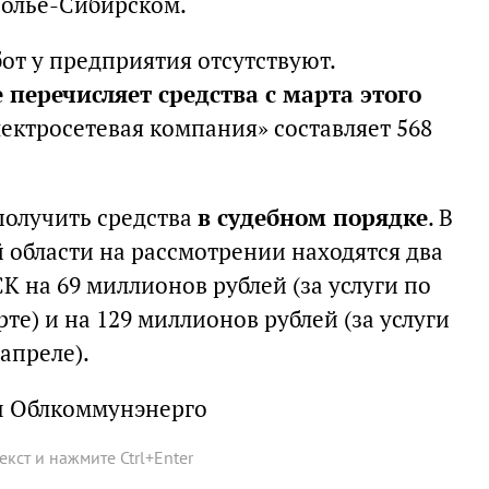
солье-Сибирском.
от у предприятия отсутствуют.
е перечисляет средства с марта этого
лектросетевая компания» составляет 568
получить средства
в судебном порядке
. В
 области на рассмотрении находятся два
 на 69 миллионов рублей (за услуги по
те) и на 129 миллионов рублей (за услуги
апреле).
ы Облкоммунэнерго
текст и нажмите
Ctrl
+
Enter