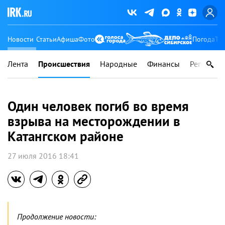
Новости
Статьи
Афиша
Фото
Погода
Ту
Лента
Происшествия
Народные
Финансы
Регионы
Один человек погиб во время
взрыва на месторождении в
Катангском районе
27 июля 2016 18:41
Продолжение новости: