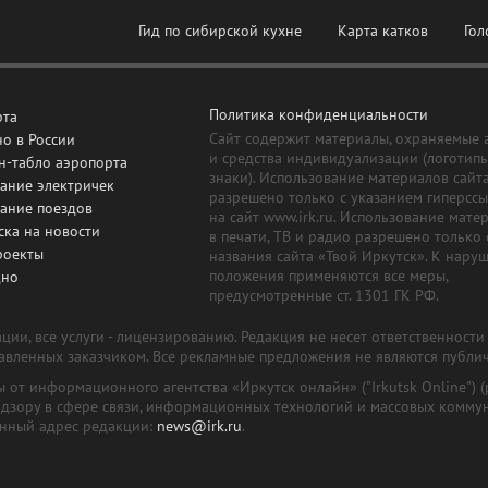
Гид по сибирской кухне
Карта катков
Гол
Политика конфиденциальности
рта
Сайт содержит материалы, охраняемые 
о в России
и средства индивидуализации (логотип
н-табло аэропорта
знаки). Использование материалов сайт
ание электричек
разрешено только с указанием гиперсс
сание поездов
на сайт www.irk.ru. Использование мате
ска на новости
в печати, ТВ и радио разрешено только 
роекты
названия сайта «Твой Иркутск». К нару
положения применяются все меры,
дно
предусмотренные ст. 1301 ГК РФ.
ии, все услуги - лицензированию. Редакция не несет ответственност
тавленных заказчиком. Все рекламные предложения не являются публи
лы от информационного агентства «Иркутск онлайн» ("Irkutsk Online
надзору в сфере связи, информационных технологий и массовых комму
онный адрес редакции:
news@irk.ru
.