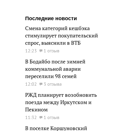
Последние новости
Смена категорий кешбэка
стимулирует покупательский
спрос, выяснили в ВТБ
12:23
1 отзыв
В Бодайбо после зимней
коммунальной аварии
переселили 98 семей
12:02
3 отзыва
РЖД планирует возобновить
поезда между Иркутском и
Пекином
11:32
1 отзыв
В поселке Коршуновский