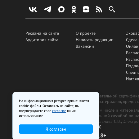
Реклама на сайте
О проекте
Экока
Аудитория сайта
Написать редакции
Сделан
Вакансии
Онлай
Распис
Распи
Подпи
Спецп
Нагля
Все рекламные товары подлежат обязательной сертификац
На информационном ресурсе применяются
изготовлена и размещена на основе материалов, предос
cookie-файлы. Оставаясь на сайте, вы
На сайте www.irk.ru размещаются в том числе и материа
подтверждаете свое
согласие
на их
от 29 октября 2018 г., выдан Федеральной службой по 
использование.
ООО «Ирк.ру». Главный редактор — Павлова С.В., Электр
Телефон редакции:
+7 (3952) 48-88-50
Я согласен
18+
© 2003–2026 IRK.ru Твой Иркутск