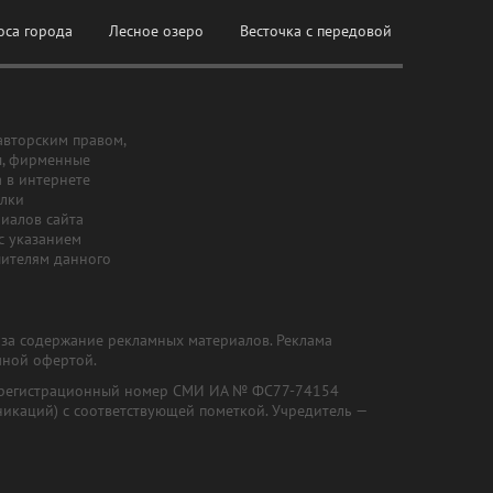
оса города
Лесное озеро
Весточка с передовой
авторским правом,
ы, фирменные
а в интернете
ылки
риалов сайта
с указанием
шителям данного
и за содержание рекламных материалов. Реклама
чной офертой.
") (регистрационный номер СМИ ИА № ФС77-74154
никаций) с соответствующей пометкой. Учредитель —