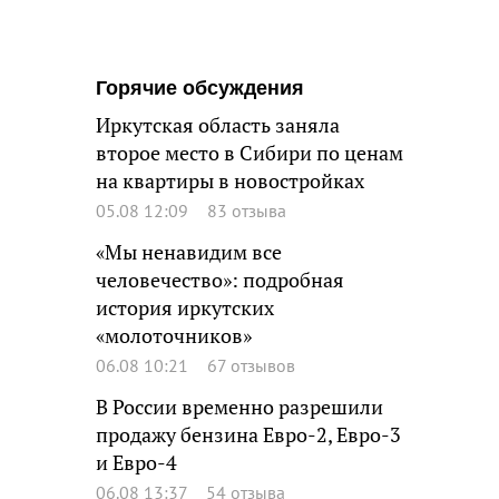
Горячие обсуждения
Иркутская область заняла
второе место в Сибири по ценам
на квартиры в новостройках
05.08 12:09
83 отзыва
«Мы ненавидим все
человечество»: подробная
история иркутских
«молоточников»
06.08 10:21
67 отзывов
В России временно разрешили
продажу бензина Евро-2, Евро-3
и Евро-4
06.08 13:37
54 отзыва