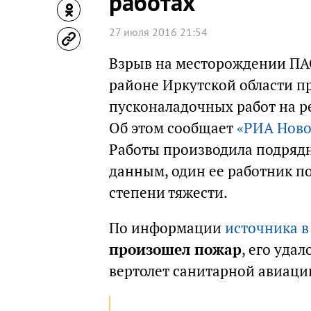
работах
27 июля 2016 21:54
Взрыв на месторождении ПА
районе Иркутской области 
пусконаладочных работ на ре
Об этом сообщает
«РИА Ново
Работы производила подряд
данным, один ее работник п
степени тяжести.
По информации
источника в
произошел пожар
, его уда
вертолет санитарной авиаци