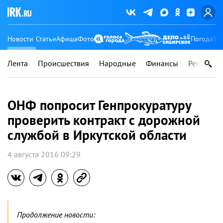
Новости
Статьи
Афиша
Фото
Погода
Ту
Лента
Происшествия
Народные
Финансы
Регионы
ОНФ попросит Генпрокуратуру
проверить контракт с дорожной
службой в Иркутской области
4 августа 2016 09:29
Продолжение новости: