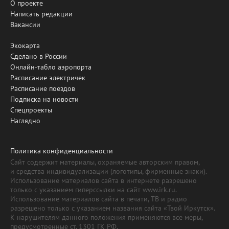
О проекте
Написать редакции
Вакансии
Экокарта
Сделано в России
Онлайн-табло аэропорта
Расписание электричек
Расписание поездов
Подписка на новости
Спецпроекты
Наглядно
Политика конфиденциальности
Сайт содержит материалы, охраняемые авторским правом,
и средства индивидуализации (логотипы, фирменные знаки).
Использование материалов сайта в интернете разрешено
только с указанием гиперссылки на сайт www.irk.ru.
Использование материалов сайта в печати, ТВ и радио
разрешено только с указанием названия сайта «Твой Иркутск».
К нарушителям данного положения применяются все меры,
предусмотренные ст. 1301 ГК РФ.