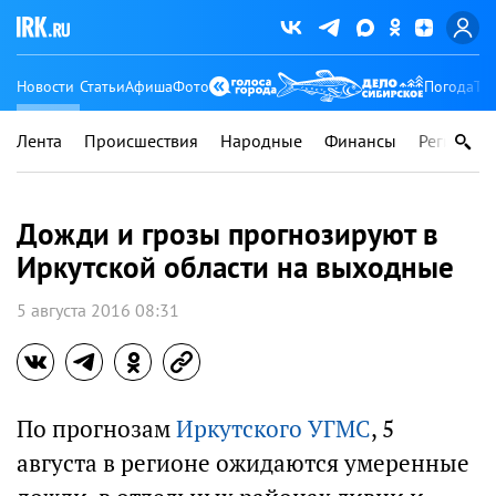
Новости
Статьи
Афиша
Фото
Погода
Ту
Лента
Происшествия
Народные
Финансы
Регионы
Дожди и грозы прогнозируют в
Иркутской области на выходные
5 августа 2016 08:31
По прогнозам
Иркутского УГМС
, 5
августа в регионе ожидаются умеренные