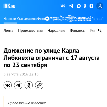
Новости
Статьи
Афиша
Фото
Погода
Ту
Лента
Происшествия
Народные
Финансы
Регионы
Движение по улице Карла
Либкнехта ограничат с 17 августа
по 23 сентября
5 августа 2016 22:15
Продолжение новости: