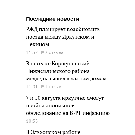
Последние новости
РЖД планирует возобновить
поезда между Иркутском и
Пекином
11:32
2 отзыва
В поселке Коршуновский
Нижнеилимского района
медведь вышел к жилым домам
11:01
1 отзыв
7 и 10 августа иркутяне смогут
пройти анонимное
обследование на ВИЧ-инфекцию
10:35
В Ольхонском районе