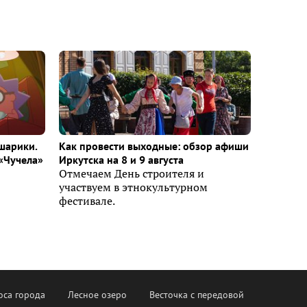
шарики.
Как провести выходные: обзор афиши
«Чучела»
Иркутска на 8 и 9 августа
Отмечаем День строителя и
участвуем в этнокультурном
фестивале.
оса города
Лесное озеро
Весточка с передовой