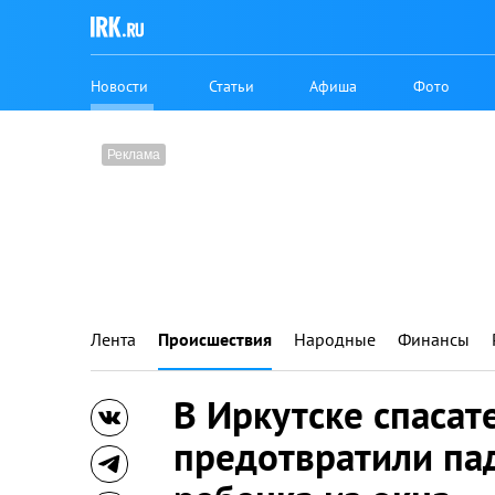
Новости
Статьи
Афиша
Фото
Лента
Происшествия
Народные
Финансы
В Иркутске спасат
предотвратили па