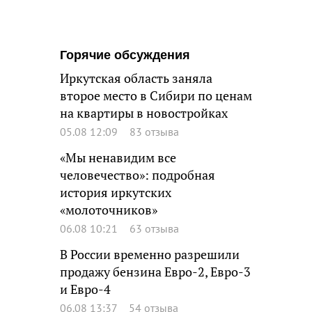
Горячие обсуждения
Иркутская область заняла
второе место в Сибири по ценам
на квартиры в новостройках
05.08 12:09
83 отзыва
«Мы ненавидим все
человечество»: подробная
история иркутских
«молоточников»
06.08 10:21
63 отзыва
В России временно разрешили
продажу бензина Евро-2, Евро-3
и Евро-4
06.08 13:37
54 отзыва