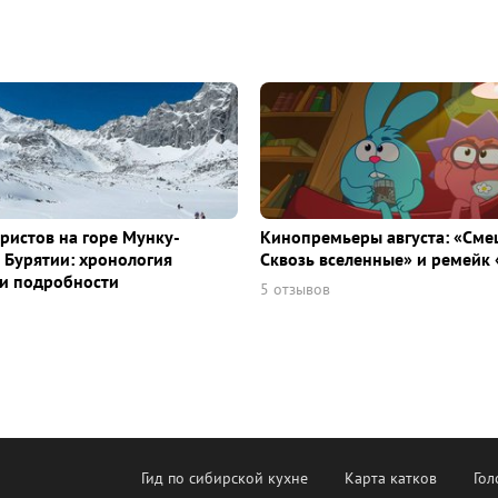
уристов на горе Мунку-
Кинопремьеры августа: «Сме
 Бурятии: хронология
Сквозь вселенные» и ремейк 
и подробности
5 отзывов
Гид по сибирской кухне
Карта катков
Гол