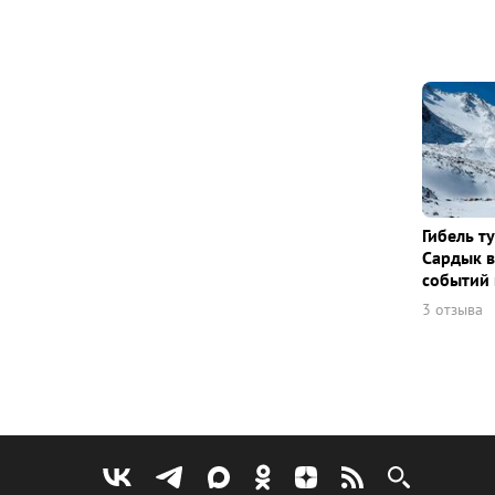
Гибель т
Сардык в
событий 
3 отзыва