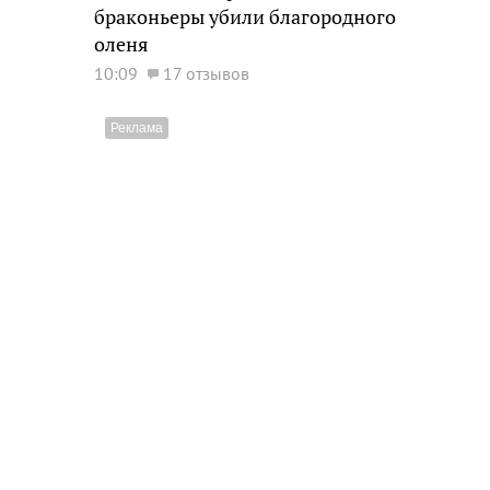
браконьеры убили благородного
оленя
10:09
17 отзывов