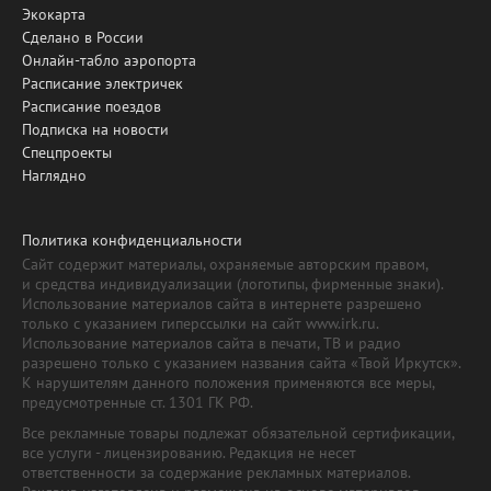
Экокарта
Сделано в России
Онлайн-табло аэропорта
Расписание электричек
Расписание поездов
Подписка на новости
Спецпроекты
Наглядно
Политика конфиденциальности
Сайт содержит материалы, охраняемые авторским правом,
и средства индивидуализации (логотипы, фирменные знаки).
Использование материалов сайта в интернете разрешено
только с указанием гиперссылки на сайт www.irk.ru.
Использование материалов сайта в печати, ТВ и радио
разрешено только с указанием названия сайта «Твой Иркутск».
К нарушителям данного положения применяются все меры,
предусмотренные ст. 1301 ГК РФ.
Все рекламные товары подлежат обязательной сертификации,
все услуги - лицензированию. Редакция не несет
ответственности за содержание рекламных материалов.