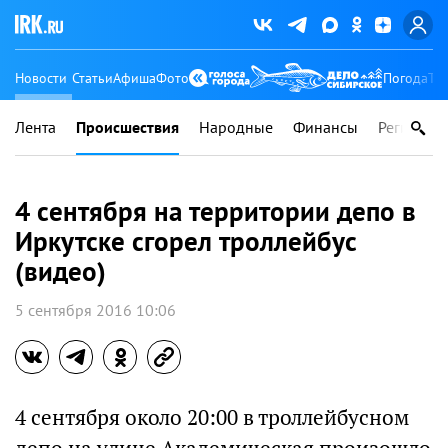
Новости
Статьи
Афиша
Фото
Погода
Ту
Лента
Происшествия
Народные
Финансы
Регионы
4 сентября на территории депо в
Иркутске сгорел троллейбус
(видео)
5 сентября 2016 10:06
4 сентября около 20:00 в троллейбусном