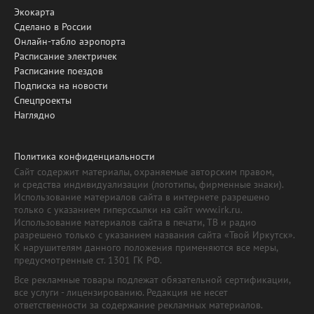
Экокарта
Сделано в России
Онлайн-табло аэропорта
Расписание электричек
Расписание поездов
Подписка на новости
Спецпроекты
Наглядно
Политика конфиденциальности
Сайт содержит материалы, охраняемые авторским правом,
и средства индивидуализации (логотипы, фирменные знаки).
Использование материалов сайта в интернете разрешено
только с указанием гиперссылки на сайт www.irk.ru.
Использование материалов сайта в печати, ТВ и радио
разрешено только с указанием названия сайта «Твой Иркутск».
К нарушителям данного положения применяются все меры,
предусмотренные ст. 1301 ГК РФ.
Все рекламные товары подлежат обязательной сертификации,
все услуги - лицензированию. Редакция не несет
ответственности за содержание рекламных материалов.