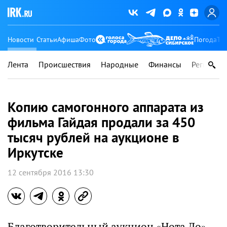
Новости
Статьи
Афиша
Фото
Погода
Ту
Лента
Происшествия
Народные
Финансы
Регионы
Копию самогонного аппарата из
фильма Гайдая продали за 450
тысяч рублей на аукционе в
Иркутске
12 сентября 2016 13:30
Благотворительный аукцион «Нота До»,