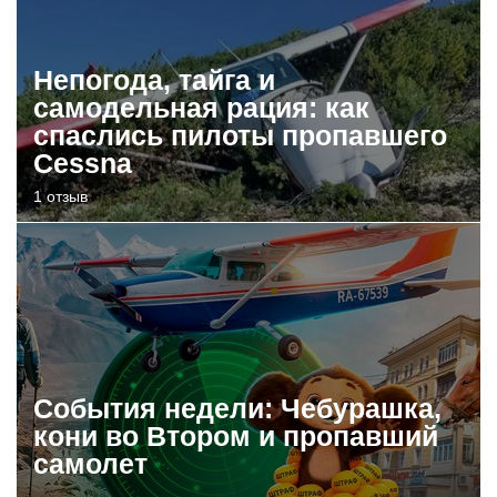
Непогода, тайга и
самодельная рация: как
спаслись пилоты пропавшего
Cessna
1 отзыв
События недели: Чебурашка,
кони во Втором и пропавший
самолет