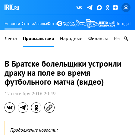
Новости
Статьи
Афиша
Фото
Погода
Ту
Лента
Происшествия
Народные
Финансы
Регионы
В Братске болельщики устроили
драку на поле во время
футбольного матча (видео)
12 сентября 2016 20:49
Продолжение новости: