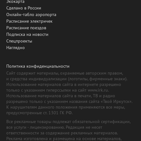
Экокарта
Сделано в России
Онлайн-табло аэропорта
Расписание электричек
Расписание поездов
Подписка на новости
Спецпроекты
Наглядно
Политика конфиденциальности
Сайт содержит материалы, охраняемые авторским правом,
и средства индивидуализации (логотипы, фирменные знаки).
Использование материалов сайта в интернете разрешено
только с указанием гиперссылки на сайт www.irk.ru.
Использование материалов сайта в печати, ТВ и радио
разрешено только с указанием названия сайта «Твой Иркутск».
К нарушителям данного положения применяются все меры,
предусмотренные ст. 1301 ГК РФ.
Все рекламные товары подлежат обязательной сертификации,
все услуги - лицензированию. Редакция не несет
ответственности за содержание рекламных материалов.
Реклама изготовлена и размещена на основе материалов,