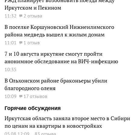
РЖД планирует возобновить поезда между
Иркутском и Пекином
11:32
2 отзыва
В поселке Коршуновский Нижнеилимского
района медведь вышел к жилым домам
11:01
1 отзыв
7 и 10 августа иркутяне смогут пройти
анонимное обследование на ВИЧ-инфекцию
10:35
В Ольхонском районе браконьеры убили
благородного оленя
10:09
17 отзывов
Горячие обсуждения
Иркутская область заняла второе место в Сибири
по ценам на квартиры в новостройках
05.08 12:09
83 отзыва