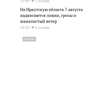
19:49
2 отзыва
На Иркутскую область 7 августа
надвигаются ливни, грозы и
шквалистый ветер
19:20
4 отзыва