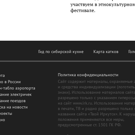
участвуем в этнокультурно
фестивале.
Гид по сибирской кухне
Карта катков
Гол
Политика конфиденциальности
рта
Сайт содержит материалы, охраняемые 
о в России
и средства индивидуализации (логотип
н-табло аэропорта
знаки). Использование материалов сайт
ание электричек
разрешено только с указанием гиперсс
сание поездов
на сайт www.irk.ru. Использование мате
ска на новости
в печати, ТВ и радио разрешено только 
роекты
названия сайта «Твой Иркутск». К нару
положения применяются все меры,
дно
предусмотренные ст. 1301 ГК РФ.