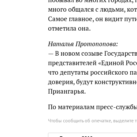
много общался с людьми, кот
Самое главное, он видит пут
отметила она.
Наталья Протопопова:
— В новом созыве Государст
представителей «Единой Росс
что депутаты российского п
доверия, будут конструктивн
Приангарья.
По материалам пресс-служб
Чтобы сообщить об опечатке, выделите 