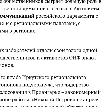
ие общественников сыграет большую роль в
ственной думы нового созыва. Активисты
коммуникаций
российского парламента с
и и с региональными палатами, с
ми в регионах.
х избирателей отдали свои голоса одной
общественников и активистов ОНФ знают
ионов.
го штаба Иркутского регионального
опопова подчеркнула, что лидерство
голосования в Приангарье – закономерный
ионе работы. «Николай Петрович с апреля
поселках и деревнях нашей области, очень