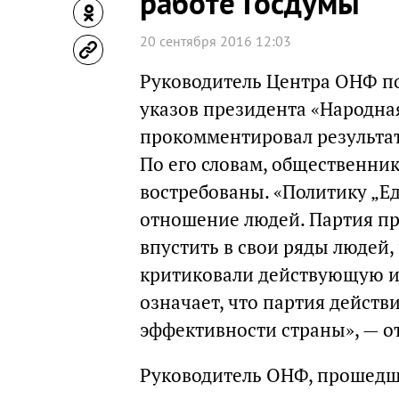
работе Госдумы
20 сентября 2016 12:03
Руководитель Центра ОНФ п
указов президента «Народна
прокомментировал результат
По его словам, общественни
востребованы. «Политику „Е
отношение людей. Партия пр
впустить в свои ряды людей,
критиковали действующую ис
означает, что партия действ
эффективности страны», — о
Руководитель ОНФ, прошедш