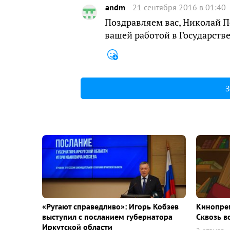
andm
21 сентября 2016 в 01:40
Поздравляем вас, Николай П
вашей работой в Государств
З
«Ругают справедливо»: Игорь Кобзев
Кинопрем
выступил с посланием губернатора
Сквозь в
Иркутской области