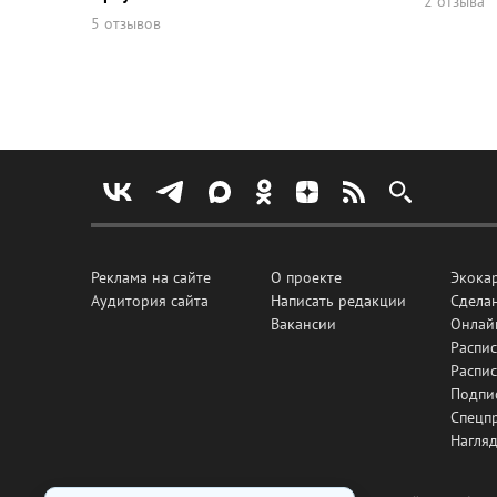
2 отзыва
5 отзывов
Реклама на сайте
О проекте
Экока
Аудитория сайта
Написать редакции
Сделан
Вакансии
Онлай
Распис
Распи
Подпи
Спецп
Нагля