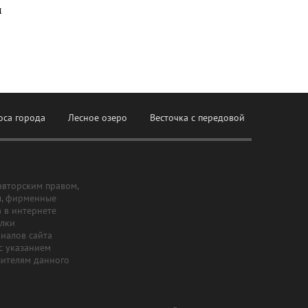
м
оса города
Лесное озеро
Весточка с передовой
авторским правом,
ы, фирменные
а в интернете
ылки
риалов сайта
с указанием
шителям данного