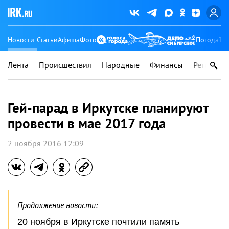
Новости
Статьи
Афиша
Фото
Погода
Ту
Лента
Происшествия
Народные
Финансы
Регионы
Гей-парад в Иркутске планируют
провести в мае 2017 года
2 ноября 2016 12:09
Продолжение новости:
20 ноября в Иркутске почтили память