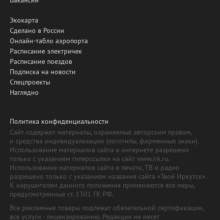
Экокарта
Сделано в России
Онлайн-табло аэропорта
Расписание электричек
Расписание поездов
Подписка на новости
Спецпроекты
Наглядно
Политика конфиденциальности
Сайт содержит материалы, охраняемые авторским правом,
и средства индивидуализации (логотипы, фирменные знаки).
Использование материалов сайта в интернете разрешено
только с указанием гиперссылки на сайт www.irk.ru.
Использование материалов сайта в печати, ТВ и радио
разрешено только с указанием названия сайта «Твой Иркутск».
К нарушителям данного положения применяются все меры,
предусмотренные ст. 1301 ГК РФ.
Все рекламные товары подлежат обязательной сертификации,
все услуги - лицензированию. Редакция не несет