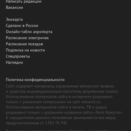
Написать редакции
Вакансии
Экокарта
Сделано в России
Онлайн-табло аэропорта
Расписание электричек
Расписание поездов
Подписка на новости
Спецпроекты
Наглядно
Политика конфиденциальности
Сайт содержит материалы, охраняемые авторским правом,
и средства индивидуализации (логотипы, фирменные знаки).
Использование материалов сайта в интернете разрешено
только с указанием гиперссылки на сайт www.irk.ru.
Использование материалов сайта в печати, ТВ и радио
разрешено только с указанием названия сайта «Твой Иркутск».
К нарушителям данного положения применяются все меры,
предусмотренные ст. 1301 ГК РФ.
Все рекламные товары подлежат обязательной сертификации,