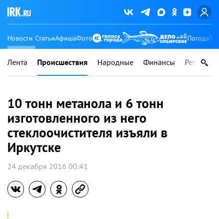
Новости
Статьи
Афиша
Фото
Погода
Ту
Лента
Происшествия
Народные
Финансы
Регионы
10 тонн метанола и 6 тонн
изготовленного из него
стеклоочистителя изъяли в
Иркутске
24 декабря 2016 00:41