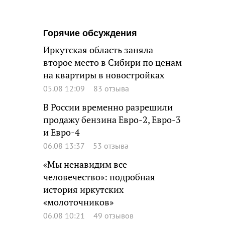
Горячие обсуждения
Иркутская область заняла
второе место в Сибири по ценам
на квартиры в новостройках
05.08 12:09
83 отзыва
В России временно разрешили
продажу бензина Евро-2, Евро-3
и Евро-4
06.08 13:37
53 отзыва
«Мы ненавидим все
человечество»: подробная
история иркутских
«молоточников»
06.08 10:21
49 отзывов