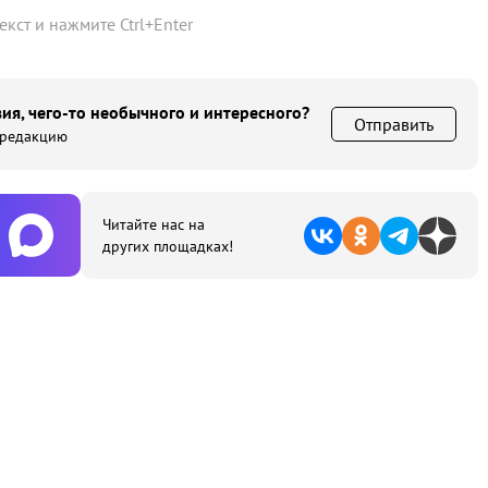
текст и нажмите
Ctrl
+
Enter
ия, чего-то необычного и интересного?
Отправить
 редакцию
Читайте нас на
других площадках!