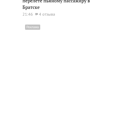
перелете пьяному пассажиру в
Братске
21:46
4 отзыва