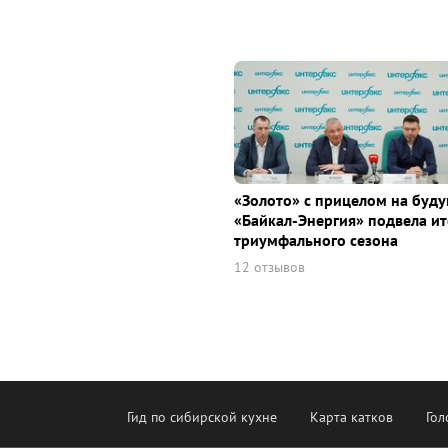
«Золото» с прицелом на буду
«Байкал-Энергия» подвела ит
триумфального сезона
12 отзывов
Гид по сибирской кухне
Карта катков
Гол