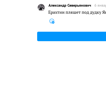
Aлександр Северьянович
6 янва
Ерахтин пляшет под дудку Я