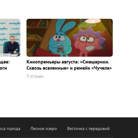
щее:
Кинопремьеры августа: «Смешарики.
оги
Сквозь вселенные» и ремейк «Чучела»
3 отзыва
оса города
Лесное озеро
Весточка с передовой