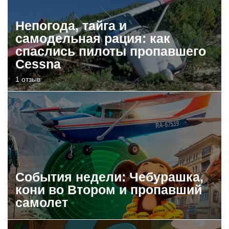
Непогода, тайга и
самодельная рация: как
спаслись пилоты пропавшего
Cessna
1 отзыв
События недели: Чебурашка,
кони во Втором и пропавший
самолет