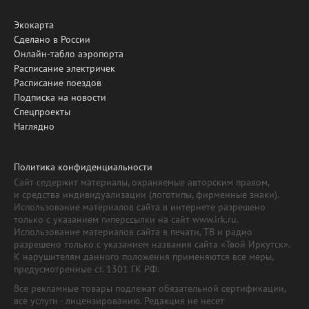
Экокарта
Сделано в России
Онлайн-табло аэропорта
Расписание электричек
Расписание поездов
Подписка на новости
Спецпроекты
Наглядно
Политика конфиденциальности
Сайт содержит материалы, охраняемые авторским правом,
и средства индивидуализации (логотипы, фирменные знаки).
Использование материалов сайта в интернете разрешено
только с указанием гиперссылки на сайт www.irk.ru.
Использование материалов сайта в печати, ТВ и радио
разрешено только с указанием названия сайта «Твой Иркутск».
К нарушителям данного положения применяются все меры,
предусмотренные ст. 1301 ГК РФ.
Все рекламные товары подлежат обязательной сертификации,
все услуги - лицензированию. Редакция не несет