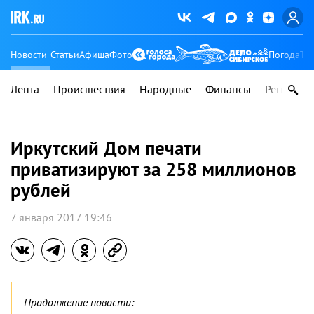
Новости
Статьи
Афиша
Фото
Погода
Ту
Лента
Происшествия
Народные
Финансы
Регионы
Иркутский Дом печати
приватизируют за 258 миллионов
рублей
7 января 2017 19:46
Продолжение новости: